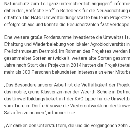
Naturschutz zum Teil ganz unterschiedlich angingen.“, infor
dabei der „Rolfsche Hof“ in Berlebeck für die Neuausrichtun
erhalten. Die NABU Umweltbildungsstätte baute im Projektze
erfolgreich aus und konnte die Besucherzahlen fast verdoppel
Eine weitere große Fördersumme investierte die Umweltstiftun
Erhaltung und Wiederbelebung von lokaler Agrobiodiversität 
Freilichtmuseum Detmold. Im Rahmen des Projektes werden K
gesammelter Sorten entwickelt, weitere alte Sorten gesamme
Jahre nach Start des Projekts in 2014 hatten die Projektbetei
mehr als 300 Personen bekundeten Interesse an einer Mitarbei
„Das Besondere unserer Arbeit ist die Vielfältigkeit der Projek
das mobile, grüne Klassenzimmer der Weerth-Schule in Detmo
das Umweltbildungsticket mit der KVG Lippe für die Umweltbil
vom Tiere im Dorf e.V. sowie die Weiterentwicklung der Umwe
Salzuflen zu nennen.“, informiert sie.
„Wir danken den Unterstützern, die uns die vergangenen zehn J