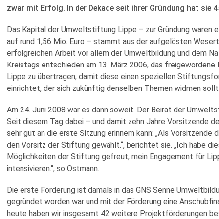
zwar mit Erfolg. In der Dekade seit ihrer Gründung hat sie 4
Das Kapital der Umweltstiftung Lippe – zur Gründung waren es
auf rund 1,56 Mio. Euro – stammt aus der aufgelösten Wesertal
erfolgreichen Arbeit vor allem der Umweltbildung und dem Na
Kreistags entschieden am 13. März 2006, das freigewordene K
Lippe zu übertragen, damit diese einen speziellen Stiftungs
einrichtet, der sich zukünftig denselben Themen widmen sollt
Am 24. Juni 2008 war es dann soweit. Der Beirat der Umweltsti
Seit diesem Tag dabei – und damit zehn Jahre Vorsitzende der
sehr gut an die erste Sitzung erinnern kann: „Als Vorsitzende
den Vorsitz der Stiftung gewählt.“, berichtet sie. „Ich habe
Möglichkeiten der Stiftung gefreut, mein Engagement für Lip
intensivieren.“, so Ostmann.
Die erste Förderung ist damals in das GNS Senne Umweltbild
gegründet worden war und mit der Förderung eine Anschubfinan
heute haben wir insgesamt 42 weitere Projektförderungen b