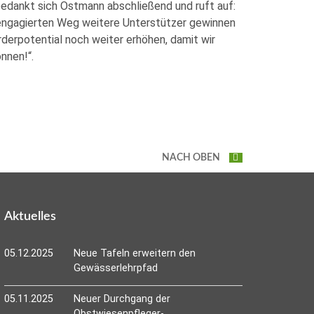
bedankt sich Ostmann abschließend und ruft auf:
 engagierten Weg weitere Unterstützer gewinnen
derpotential noch weiter erhöhen, damit wir
nnen!“.
NACH OBEN
Aktuelles
05.12.2025
Neue Tafeln erweitern den
Gewässerlehrpfad
05.11.2025
Neuer Durchgang der
Obstwiesenpfleger-