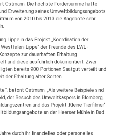
miert Ostmann. Die höchste Fördersumme hatte
g und Erweiterung seines Umweltbildungsangebots
itraum von 2010 bis 2013 die Angebote sehr
n.
g Lippe in das Projekt „Koordination der
in Westfalen-Lippe“ der Freunde des LWL-
onzepte zur dauerhaften Erhaltung
lt und diese ausführlich dokumentiert. Zwei
ligten bereits 900 Portionen Saatgut verteilt und
t der Erhaltung alter Sorten.
te.“, betont Ostmann. „Als weitere Beispiele sind
ld, der Besuch des Umweltkaspers in Blomberg,
dungszentren und das Projekt ‚Kleine Tierfilmer‘
ltbildungsangebote an der Heerser Mühle in Bad
ahre durch ihr finanzielles oder personelles