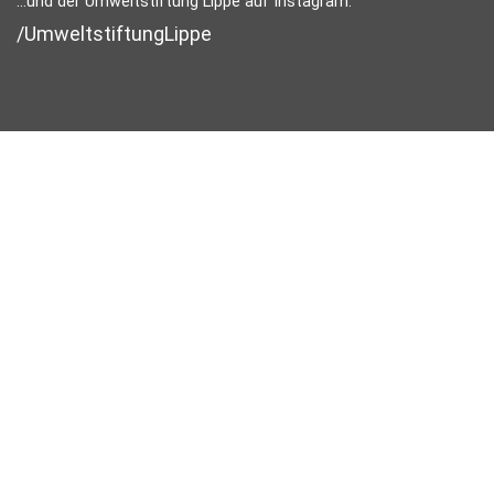
...und der Umweltstiftung Lippe auf Instagram:
/UmweltstiftungLippe